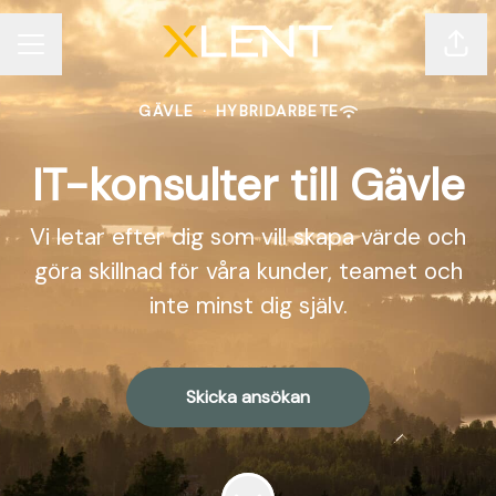
Dela 
KARRIÄRMENY
GÄVLE
·
HYBRIDARBETE
IT-konsulter till Gävle
Vi letar efter dig som vill skapa värde och
göra skillnad för våra kunder, teamet och
inte minst dig själv.
Skicka ansökan