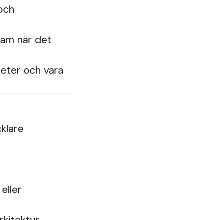
och
eam när det
heter och vara
klare
eller