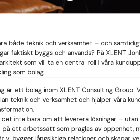
nära både teknik och verksamhet – och samtidi
ngar faktiskt byggs och används? På XLENT Jönk
arkitekt som vill ta en central roll i våra kundup
kling som bolag.
 är ett bolag inom XLENT Consulting Group. Vi
lan teknik och verksamhet och hjälper våra kun
ansformation.
 det inte bara om att leverera lösningar – utan
or på ett arbetssätt som präglas av öppenhet, 
 vi bygger långsiktiga relationer och skapar ver