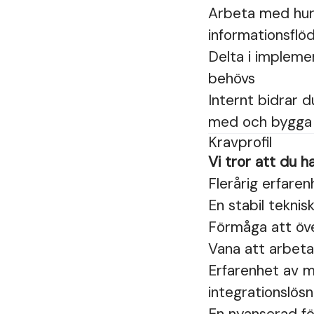
Arbeta med hur
informationsflö
Delta i impleme
behövs
Internt bidrar d
med och bygga de
Kravprofil
Vi tror att du ha
Flerårig erfare
En stabil tekni
Förmåga att öve
Vana att arbet
Erfarenhet av m
integrationslösn