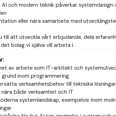
 AI och modern teknik påverkar systemdesign 
den
ntation eller nära samarbete med utvecklingst
u till att utveckla vårt erbjudande, dela erfaren
t bolag vi själva vill arbeta i.
r:
nhet av arbete som IT-arkitekt och systemutvec
sk grund inom programmering
rsätta verksamhetsbehov till tekniska lösningar
a nära både verksamhet och IT
oderna systemlandskap, exempelvis inom moln 
ingar