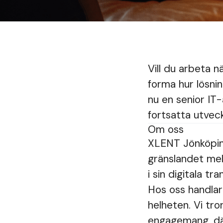
Vill du arbeta 
forma hur lösni
nu en senior IT-
fortsatta utvec
Om oss
XLENT Jönköping
gränslandet mel
i sin digitala tr
Hos oss handlar
helheten. Vi tr
engagemang, där