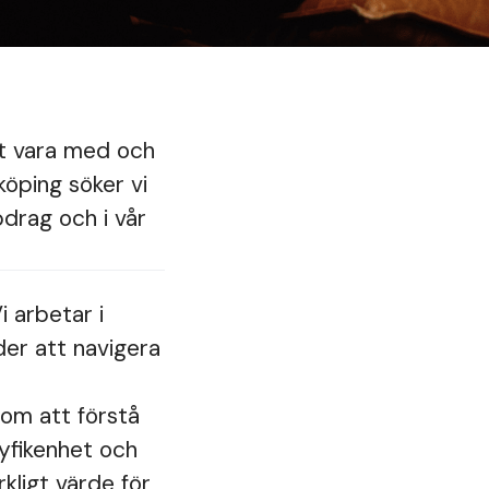
gt vara med och
öping söker vi
pdrag och i vår
 arbetar i
der att navigera
 om att förstå
nyfikenhet och
kligt värde för