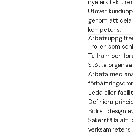
nya arkitekturer
Utöver kundupp
genom att dela 
kompetens.
Arbetsuppgifte
I rollen som se
Ta fram och för
Stötta organisat
Arbeta med anal
förbättringsom
Leda eller facil
Definiera princip
Bidra i design 
Säkerställa att 
verksamhetens