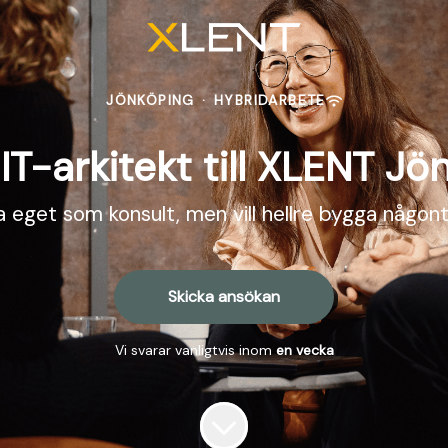
JÖNKÖPING
·
HYBRIDARBETE
IT-arkitekt till XLENT J
a eget som konsult, men vill hellre bygga någo
Skicka ansökan
Vi svarar vanligtvis inom
en vecka