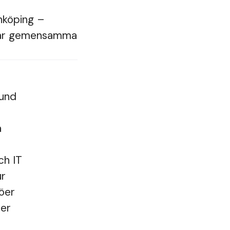
nköping –
a vår gemensamma
kund
a
ch IT
ur
jöer
ter