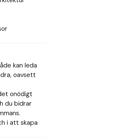
rkitektur
sor
både kan leda
ndra, oavsett
det onödigt
h du bidrar
sammans.
ch i att skapa