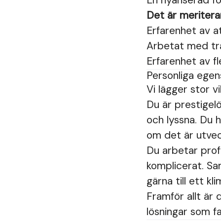
En nyanserad fö
Det är meritera
Erfarenhet av a
Arbetat med tra
Erfarenhet av fl
Personliga ege
Vi lägger stor v
Du är prestigel
och lyssna. Du h
om det är utvec
Du arbetar prof
komplicerat. Sa
gärna till ett k
Framför allt är 
lösningar som fa