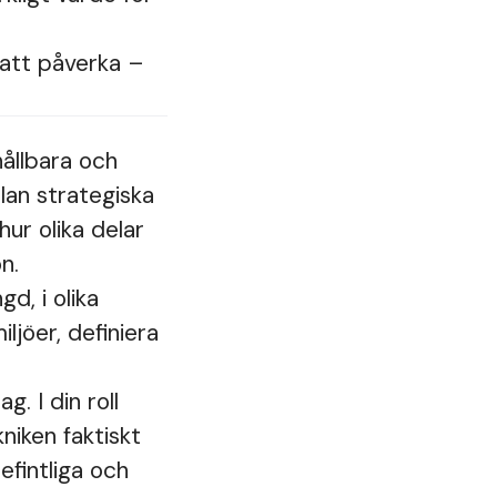
 att påverka –
hållbara och
lan strategiska
hur olika delar
n.
d, i olika
ljöer, definiera
. I din roll
niken faktiskt
efintliga och