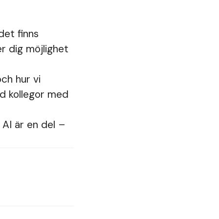
det finns
er dig möjlighet
ch hur vi
ed kollegor med
 AI är en del –