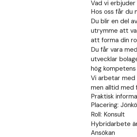
Vad vi erbjuder
Hos oss får du 
Du blir en del a
utrymme att vara
att forma din ro
Du får vara med
utvecklar bolag
hög kompetens o
Vi arbetar med m
men alltid med f
Praktisk informa
Placering: Jönk
Roll: Konsult
Hybridarbete ä
Ansökan