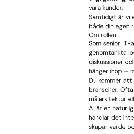
våra kunder.
Samtidigt är vi
både din egen r
Om rollen
Som senior IT-ar
genomtänkta lös
diskussioner och
hänger ihop – f
Du kommer att a
branscher. Ofta 
målarkitektur ell
AI är en naturli
handlar det inte
skapar värde och