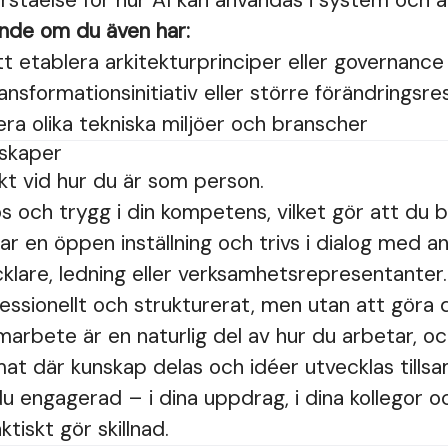
rståelse för hur AI kan användas i system och a
nde om du även har:
tt etablera arkitekturprinciper eller governance
nsformationsinitiativ eller större förändringsre
era olika tekniska miljöer och branscher
nskaper
ikt vid hur du är som person.
ös och trygg i din kompetens, vilket gör att du 
ar en öppen inställning och trivs i dialog med a
klare, ledning eller verksamhetsrepresentanter.
essionellt och strukturerat, men utan att göra 
marbete är en naturlig del av hur du arbetar, oc
limat där kunskap delas och idéer utvecklas till
du engagerad – i dina uppdrag, i dina kollegor o
ktiskt gör skillnad.