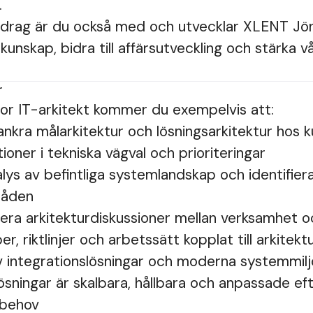
.
drag är du också med och utvecklar XLENT Jö
kunskap, bidra till affärsutveckling och stärk
r
nior IT-arkitekt kommer du exempelvis att:
ankra målarkitektur och lösningsarkitektur hos 
ioner i tekniska vägval och prioriteringar
ys av befintliga systemlandskap och identifier
råden
itera arkitekturdiskussioner mellan verksamhet o
er, riktlinjer och arbetssätt kopplat till arkitekt
av integrationslösningar och moderna systemmil
lösningar är skalbara, hållbara och anpassade ef
 behov