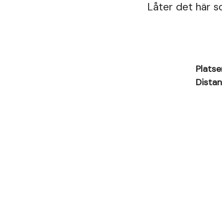
Låter det här so
Platse
Dista