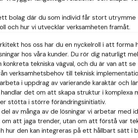
 ett bolag där du som individ får stort utrymme
oll och hur vi utvecklar verksamheten framåt.
kitekt hos oss har du en nyckelroll i att forma 
ningar hos våra kunder. Du rör dig naturligt mel
 konkreta tekniska vägval, och du är van att se 
rån verksamhetsbehov till teknisk implementatio
rbeta i uppdrag av varierande karaktär och läng
handlar det om att skapa struktur i komplexa mi
er stötta i större förändringsinitiativ.
g del av många av de lösningar vi arbetar med idag
 om att jaga trender, utan om att förstå var tek
 hur den kan integreras på ett hållbart sätt i b