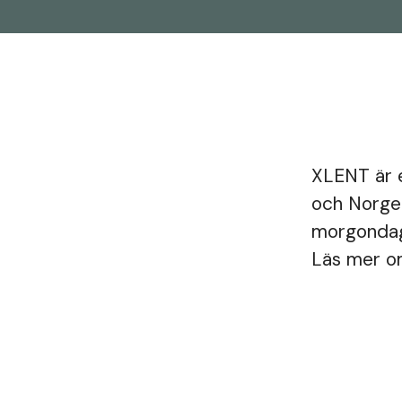
XLENT är e
och Norge.
morgondage
Läs mer o